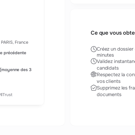
Ce que vous obt
9 PARIS, France
Créez un dossier 
née précédente
minutes
Validez instantan
candidats
l (moyenne des 3
Respectez la con
vos clients
Supprimez les fra
documents
MiTrust