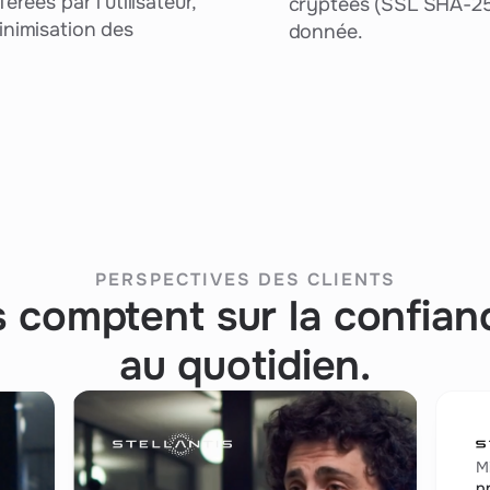
rées par l'utilisateur,
cryptées (SSL SHA-25
nimisation des
donnée.
PERSPECTIVES DES CLIENTS
ls comptent sur la confian
au quotidien.
M
pr