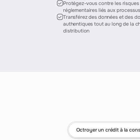
Protégez-vous contre les risques
Octroyer un c
réglementaires liés aux process
Immobilier
Ouvrir un co
Transférez des données et des 
Mettre à jour 
authentiques tout au long de la c
Assurance
distribution
Tout découvri
Conformité des fournisseurs
Plus
Rencontrez MiTrust
Témoignages c
Notre équipe
Plus →
Notre vision
Nos valeurs
Octroyer un crédit à la co