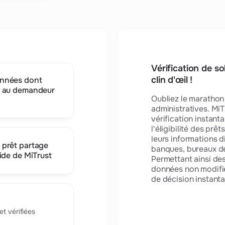
d'Or 2026, leur 3ème trophée
consécutif pour leur simulateur
Retraite 360°
Vérification de so
clin d'œil !
nnées dont
n au demandeur
Oubliez le marathon
administratives. Mi
vérification instant
l'éligibilité des prê
leurs informations d
 prêt partage
banques, bureaux de
ide de MiTrust
Permettant ainsi de
données non modifié
de décision instant
t vérifiées