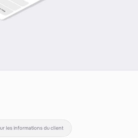
-
re
,
ur les informations du client
us