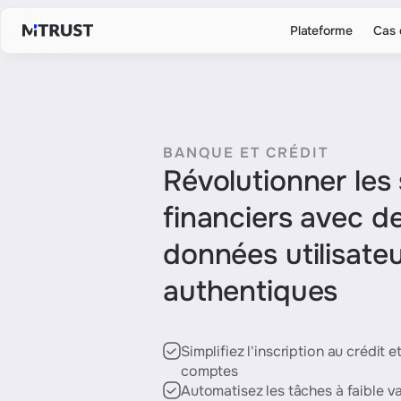
Plateforme
Cas 
Expérience utilisateur
Produits
Une nouvelle méthode de collecte de
+ de 300 point
données. Facile pour vos clients, cela change
+ de 3000 sour
la donne pour votre entreprise.
BANQUE ET CRÉDIT
Révolutionner les
financiers avec d
Fonctionnalités
Document origina
données utilisate
de données et p
pour libérer un 
authentiques
Simplifiez l'inscription au crédit e
comptes
CAS D'USAG
Automatisez les tâches à faible v
Banque et crédit