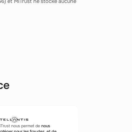
6) et MiTrust ne stocke aucune
ce
iTrust nous permet de
nous
otéger pour les fraudes, et de